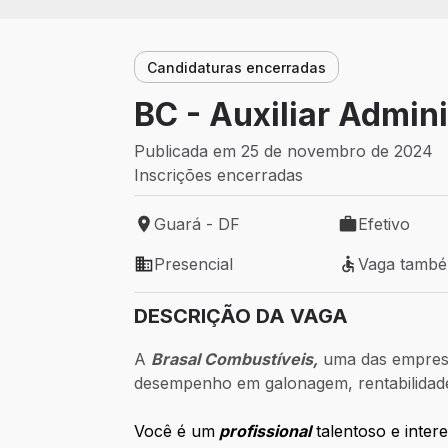
Candidaturas encerradas
BC - Auxiliar Admini
Publicada em 25 de novembro de 2024
Inscrições encerradas
Guará - DF
Efetivo
Local de trabalho: Guará - DF
Tipo de vaga: 
Presencial
Vaga tamb
Modelo de trabalho: Presencial
Vaga também 
DESCRIÇÃO DA VAGA
A
Brasal Combustíveis,
uma das empresas
desempenho em galonagem, rentabilidade e
Você é um
profissional
talentoso e intere