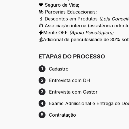
❤️ Seguro de Vida;
📚 Parcerias Educacionais;
🥤 Descontos em Produtos
(Loja Conceit
🥼 Associação interna (assistência odonto
🧠
Mente OFF
(Apoio Psicológico);
💰Adicional de periculosidade de 30% sob
ETAPAS DO PROCESSO
Cadastro
1
Etapa 1: Cadastro
Entrevista com DH
2
Etapa 2: Entrevista com DH
Entrevista com Gestor
3
Etapa 3: Entrevista com Gestor
Exame Admissional e Entrega de D
4
Etapa 4: Exame Admissional e Entrega 
Contratação
5
Etapa 5: Contratação